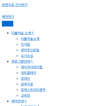
콘텐츠로 건너뛰기
예약하기
더불어숲 소개
더불어숲소개
인사말
찾아주신분들
오시는길
프로그램안내
레이저서바이벌
네트플레이
짚라인
암흑미로
포레스트어드벤처
교육장
예약안내