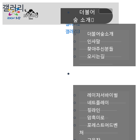
콘
갤러리
텐
더불어
갤러리1
츠
숲 소개
갤러리2
로
갤러리3
건
더불어숲소개
너
인사말
뛰
찾아주신분들
기
오시는길
프로그램안내
레이저서바이벌
네트플레이
짚라인
암흑미로
포레스트어드벤
처
교육장