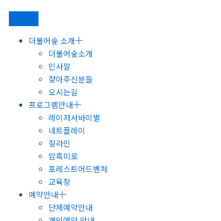
더불어숲 소개
더불어숲소개
인사말
찾아주신분들
오시는길
프로그램안내
레이저서바이벌
네트플레이
짚라인
암흑미로
포레스트어드벤처
교육장
예약안내
단체예약안내
개인예약 안내