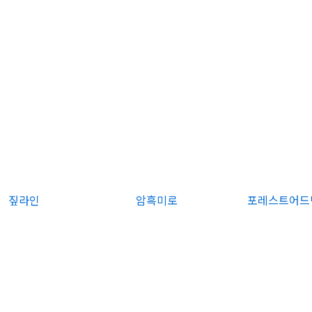
짚라인
암흑미로
포레스트어드