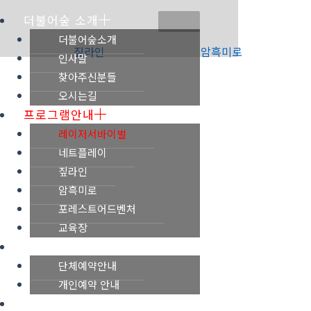
더불어숲 소개
더불어숲소개
짚라인
암흑미로
인사말
찾아주신분들
오시는길
프로그램안내
레이저서바이벌
네트플레이
짚라인
암흑미로
포레스트어드벤처
교육장
예약안내
단체예약안내
개인예약 안내
갤러리