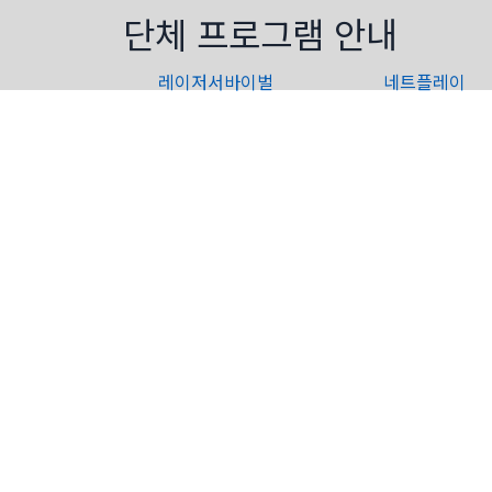
콘
단체 프로그램 안내
텐
츠
레이저서바이벌
네트플레이
로
건
너
뛰
기